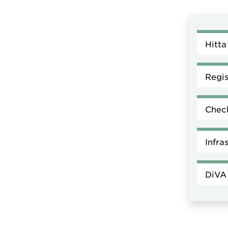
Hitta
Regis
Check
Infra
DiVA