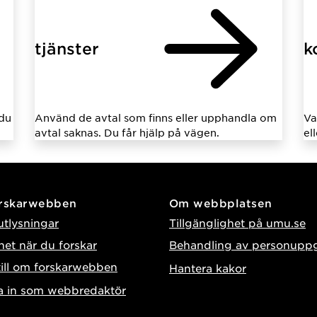
tjänster
k
 du
Använd de avtal som finns eller upphandla om
Va
avtal saknas. Du får hjälp på vägen.
el
orskarwebben
Om webbplatsen
utlysningar
Tillgänglighet på umu.se
het när du forskar
Behandling av personuppg
till om forskarwebben
Hantera kakor
 in som webbredaktör