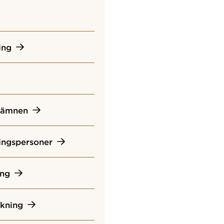
ing
a ämnen
ingspersoner
ing
skning