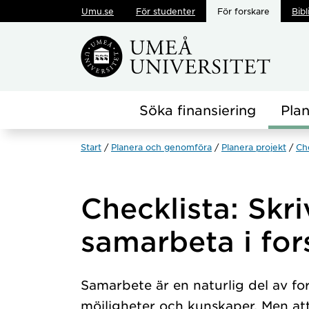
Umu.se
För studenter
För forskare
Bibl
Hoppa direkt till innehållet
Söka finansiering
Pla
Start
Planera och genomföra
Planera projekt
Che
Checklista: Skri
samarbeta i for
Samarbete är en naturlig del av f
möjligheter och kunskaper. Men a