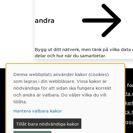
andra
Bygg ut ditt nätverk, men tänk på vilka data
delar och hur när du samarbetar.
Cookie-samtycke
Denna webbplats använder kakor (cookies)
som lagras i din webbläsare. Vissa kakor är
Kontaktuppgifter
På f
nödvändiga för att sidan ska fungera korrekt
Hitta kontakter
Hitta 
och andra är valbara. Du väljer vilka du vill
tillåta.
Infocenter
Säker
Hantera valbara kakor
ITS Servicedesk
Tyck 
Om något händer
(UMU-id
Logga
Tillåt bara nödvändiga kakor
krävs)