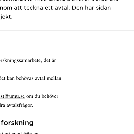
nom att teckna ett avtal. Den här sidan
jekt.
forskningssamarbete, det är
 det kan behövas avtal mellan
urist@umu.se
om du behöver
dra avtalsfrågor.
 forskning
t ett avtal från en