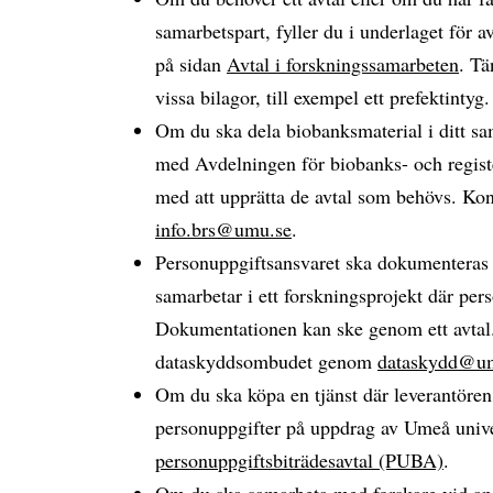
samarbetspart, fyller du i underlaget för 
på sidan
Avtal i forskningssamarbeten
. Tä
vissa bilagor, till exempel ett prefektintyg.
Om du ska dela biobanksmaterial i ditt sa
med Avdelningen för biobanks- och registe
med att upprätta de avtal som behövs. Ko
info.brs@umu.se
.
Personuppgiftsansvaret ska dokumenteras 
samarbetar i ett forskningsprojekt där per
Dokumentationen kan ske genom ett avtal
dataskyddsombudet genom
dataskydd@u
Om du ska köpa en tjänst där leverantöre
personuppgifter på uppdrag av Umeå unive
personuppgiftsbiträdesavtal (PUBA)
.
Om du ska samarbeta med forskare vid and