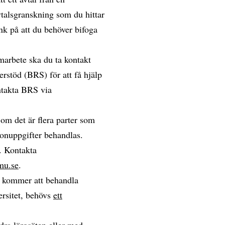
avtalsgranskning som du hittar
nk på att du behöver bifoga
marbete ska du ta kontakt
rstöd (BRS) för att få hjälp
ntakta BRS via
om det är flera parter som
sonuppgifter behandlas.
. Kontakta
mu.se
.
n kommer att behandla
rsitet, behövs
ett
ra lärosäten eller med