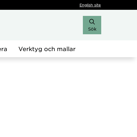
English site
Sök
era
Verktyg och mallar