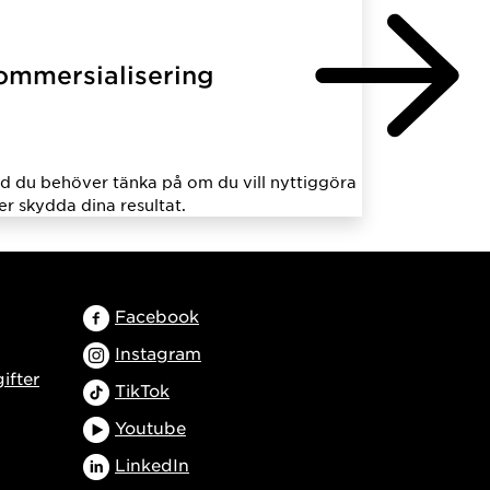
ommersialisering
d du behöver tänka på om du vill nyttiggöra
ler skydda dina resultat.
Facebook
Instagram
ifter
TikTok
Youtube
LinkedIn