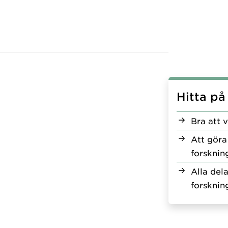
Hitta på
Bra att 
Att göra
forsknin
Alla dela
forsknin