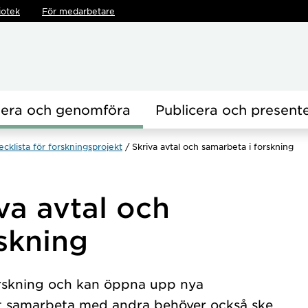
iotek
För medarbetare
nera och genomföra
Publicera och present
cklista för forskningsprojekt
Skriva avtal och samarbeta i forskning
va avtal och
skning
orskning och kan öppna upp nya
tt samarbeta med andra behöver också ske