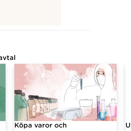
avtal
Köpa varor och
U