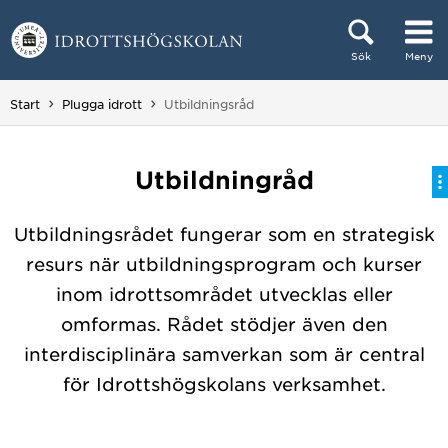
Hoppa direkt till innehållet
Sök
Meny
Huvudmenyn dold.
Du är här:
Start
Plugga idrott
Utbildningsråd
Utbildningråd
Utbildningsrådet fungerar som en strategisk
resurs när utbildningsprogram och kurser
inom idrottsområdet utvecklas eller
omformas. Rådet stödjer även den
interdisciplinära samverkan som är central
för Idrottshögskolans verksamhet.