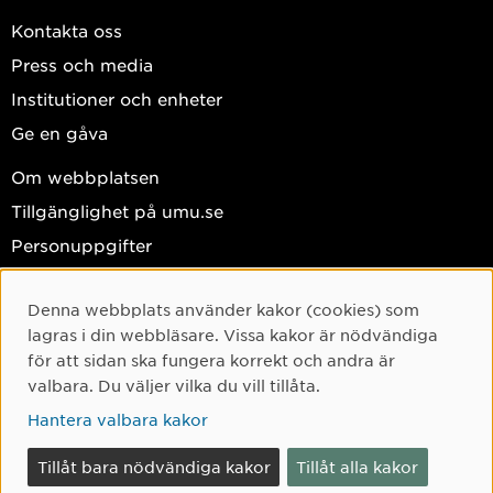
Kontakta oss
Press och media
Institutioner och enheter
Ge en gåva
Om webbplatsen
Tillgänglighet på umu.se
Personuppgifter
Hantera kakor
Denna webbplats använder kakor (cookies) som
Facebook
Cookie-samtycke
lagras i din webbläsare. Vissa kakor är nödvändiga
Instagram
för att sidan ska fungera korrekt och andra är
valbara. Du väljer vilka du vill tillåta.
TikTok
Hantera valbara kakor
Youtube
LinkedIn
Tillåt bara nödvändiga kakor
Tillåt alla kakor