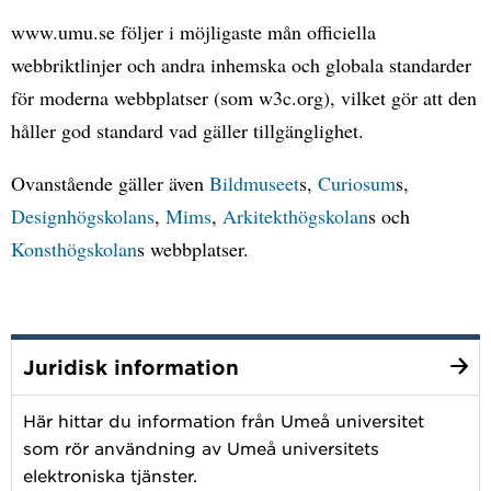
www.umu.se följer i möjligaste mån officiella
webbriktlinjer och andra inhemska och globala standarder
för moderna webbplatser (som w3c.org), vilket gör att den
håller god standard vad gäller tillgänglighet.
Ovanstående gäller även
Bildmuseet
s,
Curiosum
s,
Designhögskolans
,
Mims
,
Arkitekthögskolan
s och
Konsthögskolan
s webbplatser.
Juridisk information
Här hittar du information från Umeå universitet
som rör användning av Umeå universitets
elektroniska tjänster.