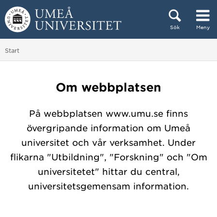
Hoppa direkt till innehållet
Sök
Meny
Huvudmenyn dold.
Du är här:
Start
Om webbplatsen
På webbplatsen www.umu.se finns
övergripande information om Umeå
universitet och vår verksamhet. Under
flikarna "Utbildning", "Forskning" och "Om
universitetet" hittar du central,
universitetsgemensam information.