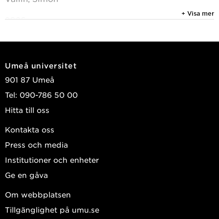
+ Visa mer
2026
Mental well-being is associated with
temporomandibular disorder pain onset and
remission
Umeå universitet
Journal of Oral Rehabilitation
901 87 Umeå
Vallin, Simon; Liv, Per; Häggman-Henrikson, B.; et
Tel: 090-786 50 00
al.
Hitta till oss
2025
Kontakta oss
Women are worse off in developing and
Press och media
recovering from temporomandibular disorder
symptoms
Institutioner och enheter
Scientific Reports
, Springer Nature 2025, Vol. 15,
Ge en gåva
(1)
Om webbplatsen
Lövgren, Anna; Vallin, Simon; Häggman-Henrikson,
Tillgänglighet på umu.se
Birgitta; et al.