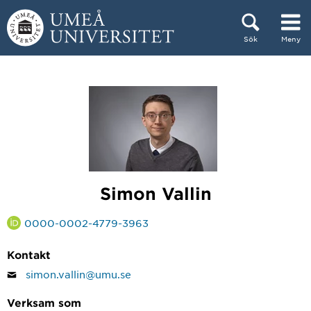
Hoppa direkt till innehållet
Sök
Meny
Huvudmenyn dold.
Simon Vallin
0000-0002-4779-3963
Kontakt
simon.vallin@umu.se
Verksam som