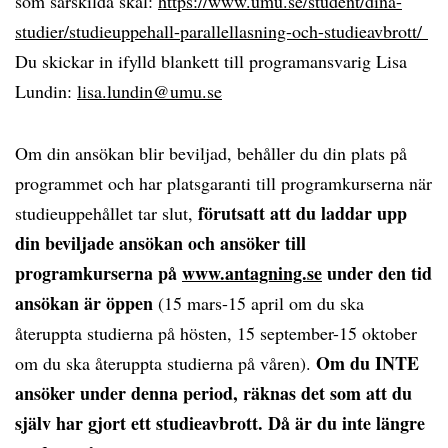
som särskilda skäl:
https://www.umu.se/student/dina-
studier/studieuppehall-parallellasning-och-studieavbrott/
Du skickar in ifylld blankett till programansvarig Lisa
Lundin:
lisa.lundin@umu.se
Om din ansökan blir beviljad, behåller du din plats på
programmet och har platsgaranti till programkurserna när
förutsatt att du laddar upp
studieuppehållet tar slut,
din beviljade ansökan och ansöker till
programkurserna på
www.antagning.se
under den tid
ansökan är öppen
(15 mars-15 april om du ska
återuppta studierna på hösten, 15 september-15 oktober
Om du INTE
om du ska återuppta studierna på våren).
ansöker under denna period, räknas det som att du
själv har gjort ett studieavbrott. Då är du inte längre