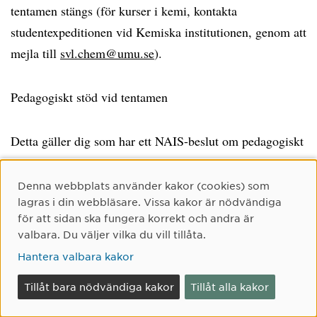
tentamen stängs (för kurser i kemi, kontakta
studentexpeditionen vid Kemiska institutionen, genom att
mejla till
svl.chem@umu.se
).
Pedagogiskt stöd vid tentamen
Detta gäller dig som har ett NAIS-beslut om pedagogiskt
stöd.
Cookie-samtycke
Denna webbplats använder kakor (cookies) som
lagras i din webbläsare. Vissa kakor är nödvändiga
För pedagogisk stöd vid tentamen som ska skrivas på
för att sidan ska fungera korrekt och andra är
plats i Umeå:
Du ansöker i Ladok om pedagogiskt stöd
valbara. Du väljer vilka du vill tillåta.
inför tentamen, i samband med anmälan till tentamen.
Hantera valbara kakor
Tillåt bara nödvändiga kakor
Tillåt alla kakor
För pedagogisk stöd vid tentamen som ska skrivas på
annan ort:
Du behöver själv kolla med skrivplatsen om