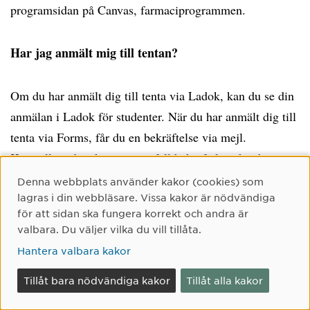
programsidan på Canvas, farmaciprogrammen.
Har jag anmält mig till tentan?
Om du har anmält dig till tenta via Ladok, kan du se din
anmälan i Ladok för studenter. När du har anmält dig till
tenta via Forms, får du en bekräftelse via mejl.
Kontrollera din skräppost utifall bekräftelsen har hamnat
där. Om du inte har fått någon bekräftelse, kontakta
Cookie-samtycke
Denna webbplats använder kakor (cookies) som
i god tid innan
ansvarig institution
anmälan till
lagras i din webbläsare. Vissa kakor är nödvändiga
för att sidan ska fungera korrekt och andra är
tentamen stängs (för kurser i kemi, kontakta
valbara. Du väljer vilka du vill tillåta.
studentexpeditionen vid Kemiska institutionen, genom att
Hantera valbara kakor
mejla till
svl.chem@umu.se
).
Tillåt bara nödvändiga kakor
Tillåt alla kakor
När och var ska jag skriva min tenta?