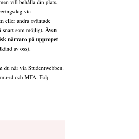
en vill behålla din plats,
reringsdag via
om eller andra oväntade
Även
så snart som möjligt.
orisk närvaro på uppropet
dkänd av oss).
om du når via Studentwebben.
 Umu-id och MFA. Följ