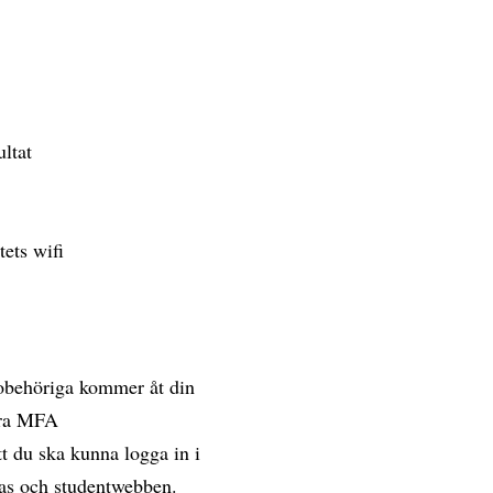
ultat
tets wifi
 obehöriga kommer åt din
vera MFA
t du ska kunna logga in i
vas och studentwebben.