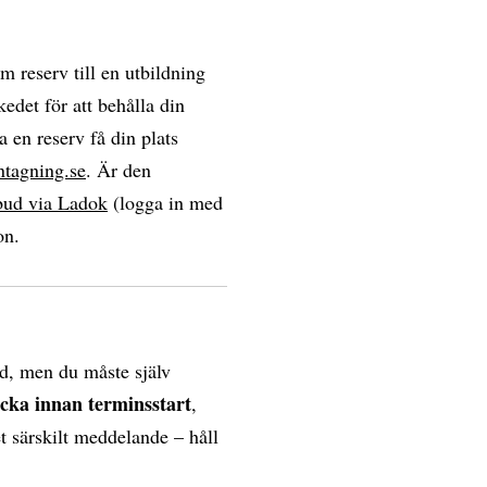
om reserv till en utbildning
edet för att behålla din
a en reserv få din plats
ntagning.se
. Är den
bud via Ladok
(logga in med
on.
d, men du måste själv
ecka innan terminsstart
,
et särskilt meddelande – håll