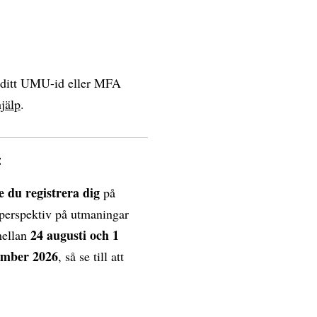
a ditt UMU-id eller MFA
jälp
.
t
e du registrera dig
på
 perspektiv på utmaningar
24 augusti och 1
mellan
ember 2026
, så se till att