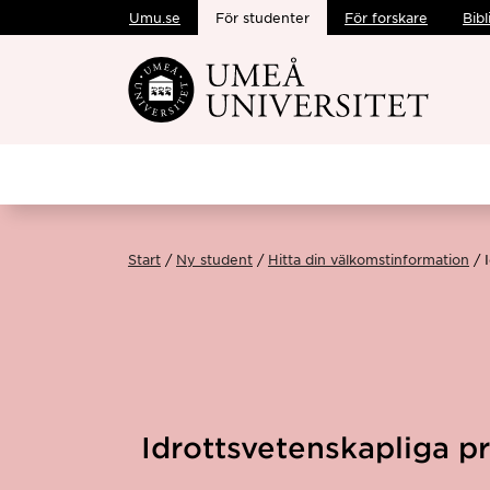
Umu.se
För studenter
För forskare
Bibl
Hoppa direkt till innehållet
Start
Ny student
Hitta din välkomstinformation
Idrottsvetenskapliga p