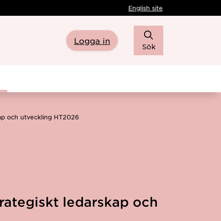
English site
Logga in
Sök
kap och utveckling HT2026
rategiskt ledarskap och