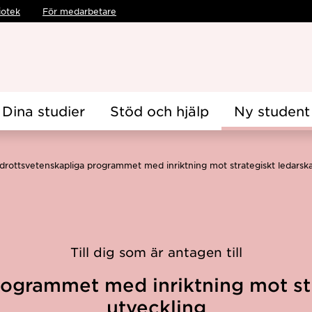
iotek
För medarbetare
Dina studier
Stöd och hjälp
Ny student
Idrottsvetenskapliga programmet med inriktning mot strategiskt ledars
Till dig som är antagen till
rogrammet med inriktning mot st
utveckling