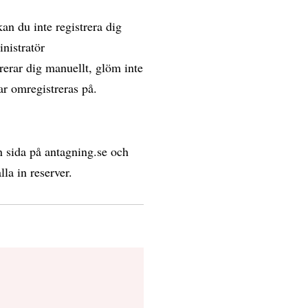
an du inte registrera dig
inistratör
erar dig manuellt, glöm inte
ar omregistreras på.
in sida på antagning.se och
lla in reserver.