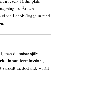
a en reserv få din plats
ntagning.se
. Är den
bud via Ladok
(logga in med
on.
d, men du måste själv
ecka innan terminsstart
,
et särskilt meddelande – håll