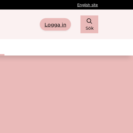
English site
Logga in
Sök