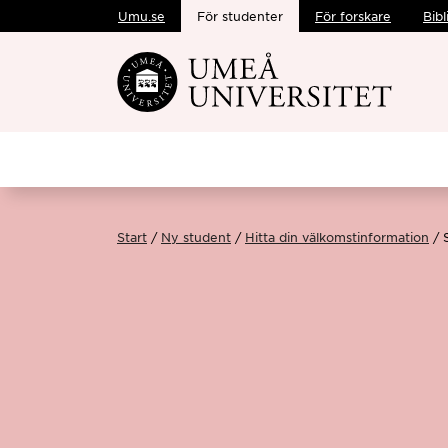
Umu.se
För studenter
För forskare
Bibl
Hoppa direkt till innehållet
Start
Ny student
Hitta din välkomstinformation