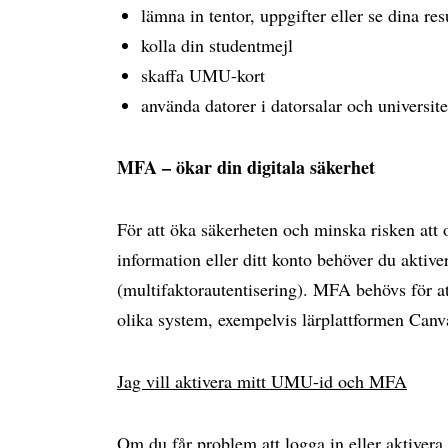
lämna in tentor, uppgifter eller se dina res
kolla din studentmejl
skaffa UMU-kort
använda datorer i datorsalar och universite
MFA – ökar din digitala säkerhet
För att öka säkerheten och minska risken att
information eller ditt konto behöver du akti
(multifaktorautentisering). MFA behövs för at
olika system, exempelvis lärplattformen Can
Jag vill aktivera mitt UMU-id och MFA
Om du får problem att logga in eller aktiver