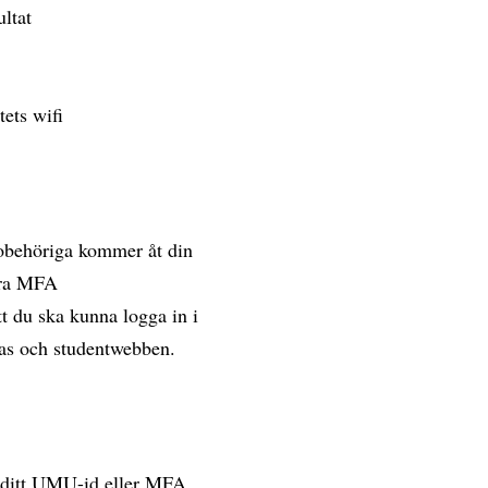
ultat
tets wifi
 obehöriga kommer åt din
vera MFA
t du ska kunna logga in i
vas och studentwebben.
a ditt UMU-id eller MFA