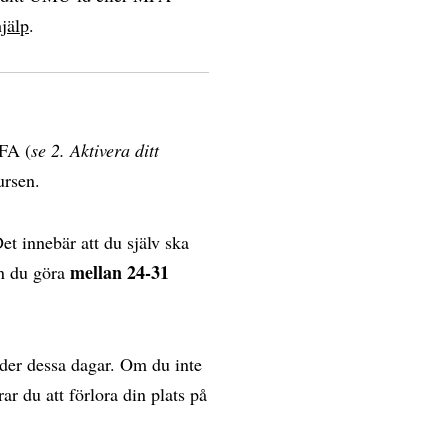
jälp
.
MFA (
se 2. Aktivera ditt
ursen.
et innebär att du själv ska
mellan 24-31
an du göra
under dessa dagar. Om du inte
rar du att förlora din plats på