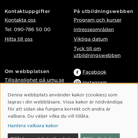
Kontaktuppgifter
På utbildningswebben
Kontakta oss
Program och kurser
Tel: 090-786 50 00
Intresseområden
Hitta till oss
Viktiga datum
Tyck till om
utbildningswebben
Om webbplatsen
Facebook
Tillgänglighet på umu.se
Instagram
Behandling av
TikTok
Cookie-samtycke
Denna webbplats använder kakor (cookies) som
personuppgifter
lagras i din webbläsare. Vissa kakor är nödvändiga
Youtube
Hantera kakor
för att sidan ska fungera korrekt och andra är
LinkedIn
Logga in som
valbara. Du väljer vilka du vill tillåta.
webbredaktör
Hantera valbara kakor