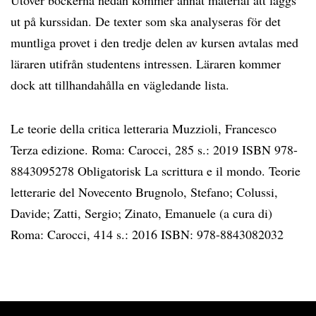
Utöver böckerna nedan kommer annat material att läggs
ut på kurssidan. De texter som ska analyseras för det
muntliga provet i den tredje delen av kursen avtalas med
läraren utifrån studentens intressen. Läraren kommer
dock att tillhandahålla en vägledande lista.
Le teorie della critica letteraria Muzzioli, Francesco
Terza edizione. Roma: Carocci, 285 s.: 2019 ISBN 978-
8843095278 Obligatorisk La scrittura e il mondo. Teorie
letterarie del Novecento Brugnolo, Stefano; Colussi,
Davide; Zatti, Sergio; Zinato, Emanuele (a cura di)
Roma: Carocci, 414 s.: 2016 ISBN: 978-8843082032