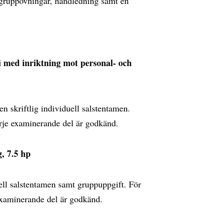
 gruppövningar, handledning samt en
i med inriktning mot personal- och
 skriftlig individuell salstentamen.
rje examinerande del är godkänd.
, 7.5 hp
ell salstentamen samt gruppuppgift. För
examinerande del är godkänd.