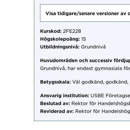
Visa tidigare/senare versioner av 
Kurskod:
2FE228
Högskolepoäng:
15
Utbildningsnivå:
Grundnivå
Huvudområden och successiv fördju
Grundnivå, har endast gymnasiala f
Betygsskala:
Väl godkänd, godkänd,
Ansvarig institution:
USBE Företags
Beslutad av:
Rektor för Handelshögs
Reviderad av:
Rektor för Handelshög