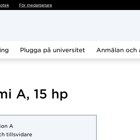
iotek
För medarbetare
ing
Plugga på universitet
Anmälan och 
i A, 15 hp
ion A
h tillsvidare