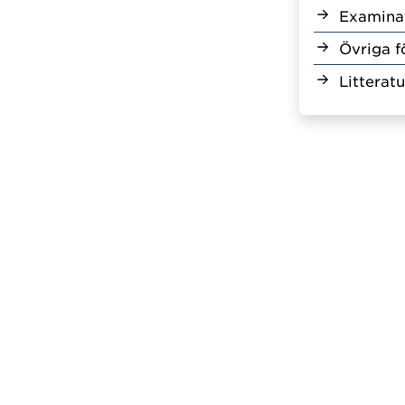
Examina
Övriga f
Litteratu