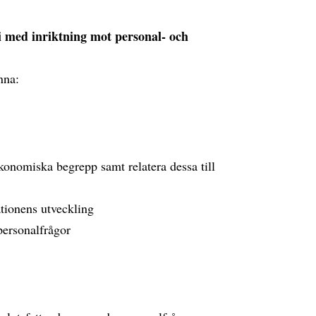
i med inriktning mot personal- och
nna:
konomiska begrepp samt relatera dessa till
ationens utveckling
personalfrågor