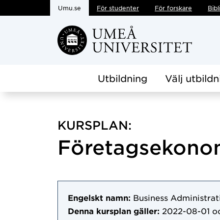
Umu.se
För studenter
För forskare
Bibl
Hoppa direkt till innehållet
Utbildning
Välj utbildn
KURSPLAN:
Företagsekonom
Engelskt namn:
Business Administrat
Denna kursplan gäller:
2022-08-01
oc