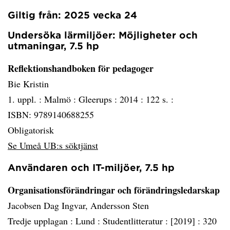
Giltig från: 2025 vecka 24
Undersöka lärmiljöer: Möjligheter och
utmaningar, 7.5 hp
Reflektionshandboken för pedagoger
Bie Kristin
1. uppl. :
Malmö :
Gleerups :
2014 :
122 s. :
ISBN: 9789140688255
Obligatorisk
Se Umeå UB:s söktjänst
Användaren och IT-miljöer, 7.5 hp
Organisationsförändringar och förändringsledarskap
Jacobsen Dag Ingvar, Andersson Sten
Tredje upplagan :
Lund :
Studentlitteratur :
[2019] :
320