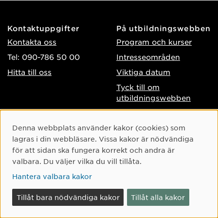
Kontaktuppgifter
På utbildningswebben
Kontakta oss
Program och kurser
Tel: 090-786 50 00
Intresseområden
Hitta till oss
Viktiga datum
Tyck till om
utbildningswebben
Om webbplatsen
Facebook
Cookie-samtycke
Denna webbplats använder kakor (cookies) som
Tillgänglighet på umu.se
lagras i din webbläsare. Vissa kakor är nödvändiga
Instagram
för att sidan ska fungera korrekt och andra är
Behandling av
TikTok
valbara. Du väljer vilka du vill tillåta.
personuppgifter
Youtube
Hantera valbara kakor
Hantera kakor
LinkedIn
Logga in som
Tillåt bara nödvändiga kakor
Tillåt alla kakor
webbredaktör