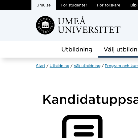
Umu.se
För studenter
För forskare
Bibl
Hoppa direkt till innehållet
Utbildning
Välj utbildn
Start
Utbildning
Välj utbildning
Program och kur
Kandidatuppsa