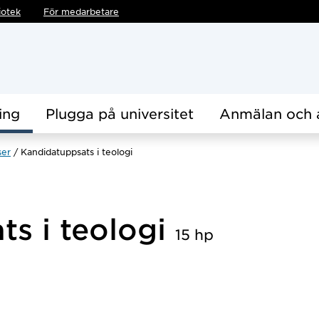
iotek
För medarbetare
ing
Plugga på universitet
Anmälan och 
ser
Kandidatuppsats i teologi
ts i teologi
15 hp