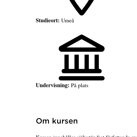
Studieort:
Umeå
Undervisning:
På plats
Om kursen
Kursen innehåller självständigt författande a