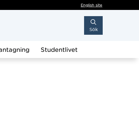
English site
Sök
antagning
Studentlivet