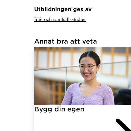
Utbildningen ges av
Har hämtat avsändare.
Idé- och samhällsstudier
Annat bra att veta
Har hämtat länkar.
Bygg din egen