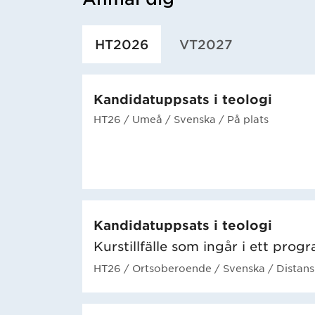
Har hämtat utbildning.
HT2026
VT2027
Kandidatuppsats i teologi
HT26
/ Umeå
/ Svenska
/ På plats
Kandidatuppsats i teologi
Kurstillfälle som ingår i ett prog
HT26
/ Ortsoberoende
/ Svenska
/ Distans