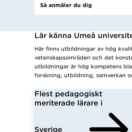
Så anmäler du dig
Lär känna Umeå universit
Har hämtat kursochkurspaket.
Här finns utbildningar av hög kvali
vetenskapsområden och det konstn
utbildningar är hög kompetens bla
forskning, utbildning, samverkan o
Flest pedagogiskt
meriterade lärare i
Sverige