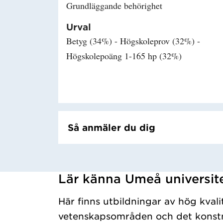
Grundläggande behörighet
Urval
Betyg (34%) - Högskoleprov (32%) -
Högskolepoäng 1-165 hp (32%)
Så anmäler du dig
Lär känna Umeå universit
Har hämtat kursochkurspaket.
Här finns utbildningar av hög kvali
vetenskapsområden och det konstn