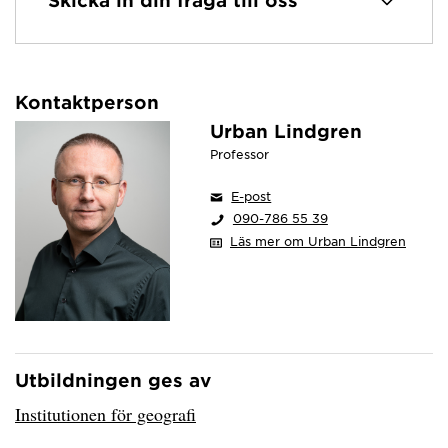
Kontaktperson
Urban Lindgren
Professor
E-post
090-786 55 39
Läs mer om Urban Lindgren
Utbildningen ges av
Har hämtat avsändare.
Institutionen för geografi