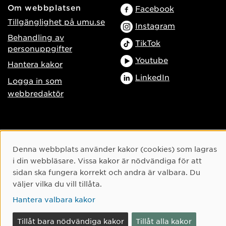
Om webbplatsen
Facebook
Tillgänglighet på umu.se
Instagram
Behandling av
TikTok
personuppgifter
Youtube
Hantera kakor
LinkedIn
Logga in som
webbredaktör
Cookie-samtycke
Denna webbplats använder kakor (cookies) som lagras
i din webbläsare. Vissa kakor är nödvändiga för att
sidan ska fungera korrekt och andra är valbara. Du
väljer vilka du vill tillåta.
Hantera valbara kakor
Tillåt bara nödvändiga kakor
Tillåt alla kakor