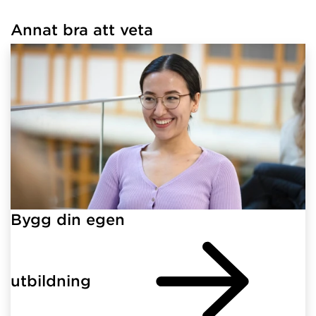
Annat bra att veta
Har hämtat länkar.
Bygg din egen
utbildning