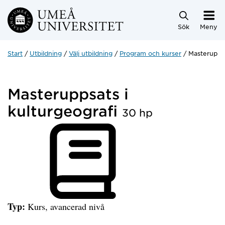
Hoppa direkt till innehållet
Sök
Meny
Start
Utbildning
Välj utbildning
Program och kurser
Masteruppsa
Masteruppsats i
kulturgeografi
30 hp
Typ:
Kurs, avancerad nivå