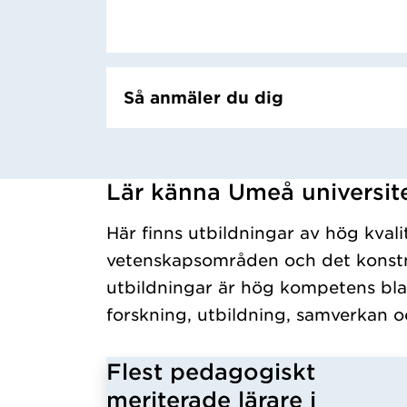
Så anmäler du dig
Lär känna Umeå universit
Har hämtat kursochkurspaket.
Här finns utbildningar av hög kvali
vetenskapsområden och det konstn
utbildningar är hög kompetens bla
forskning, utbildning, samverkan o
Flest pedagogiskt
meriterade lärare i