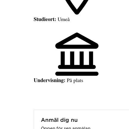
Studieort:
Umeå
Undervisning:
På plats
Anmäl dig nu
Öppen för sen anmälan