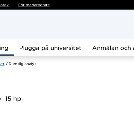
iotek
För medarbetare
ing
Plugga på universitet
Anmälan och 
ser
Rumslig analys
s
15 hp