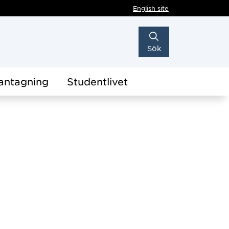
English site
Sök
antagning
Studentlivet