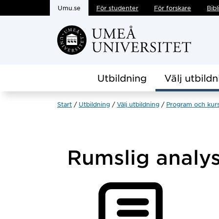
Umu.se
För studenter
För forskare
Bibl
Hoppa direkt till innehållet
Utbildning
Välj utbildn
Start
Utbildning
Välj utbildning
Program och kur
Rumslig analy