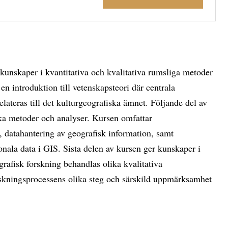
h kunskaper i kvantitativa och kvalitativa rumsliga metoder
n introduktion till vetenskapsteori där centrala
lateras till det kulturgeografiska ämnet. Följande del av
ska metoder och analyser. Kursen omfattar
, datahantering av geografisk information, samt
onala data i GIS. Sista delen av kursen ger kunskaper i
grafisk forskning behandlas olika kvalitativa
orskningsprocessens olika steg och särskild uppmärksamhet