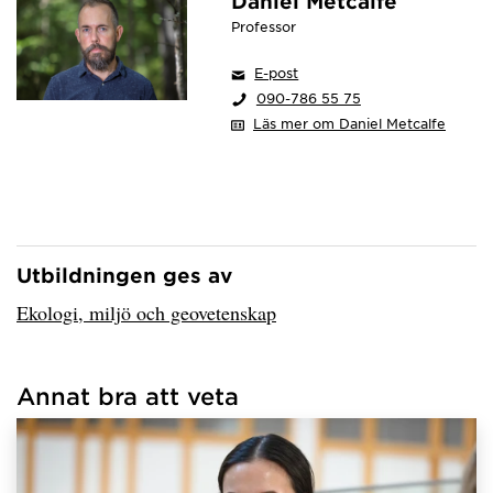
Daniel Metcalfe
Professor
E-post
090-786 55 75
Läs mer om Daniel Metcalfe
Utbildningen ges av
Har hämtat avsändare.
Ekologi, miljö och geovetenskap
Annat bra att veta
Har hämtat länkar.