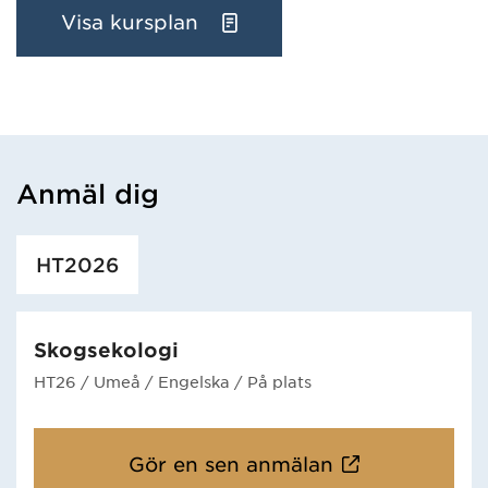
Visa kursplan
Anmäl dig
Har hämtat utbildning.
HT2026
Skogsekologi
HT26
/ Umeå
/ Engelska
/ På plats
Gör en sen anmälan