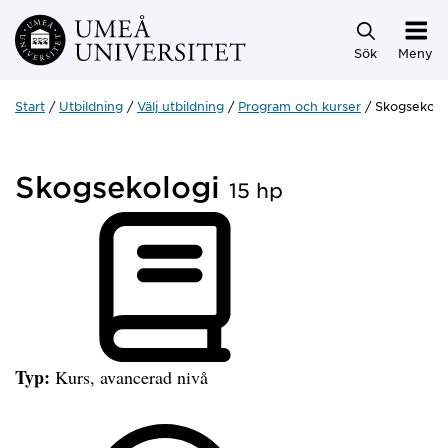
Hoppa direkt till innehållet
Sök
Meny
Start
Utbildning
Välj utbildning
Program och kurser
Skogsekolo
Skogsekologi
15 hp
Typ:
Kurs, avancerad nivå