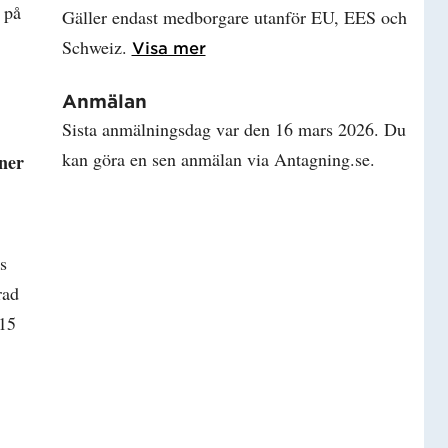
 på
Gäller endast medborgare utanför EU, EES och
Schweiz.
Läs mer om Studieavgift
Visa mer
Anmälan
Sista anmälningsdag var den 16 mars 2026. Du
kan göra en sen anmälan via Antagning.se.
oner
s
rad
 15