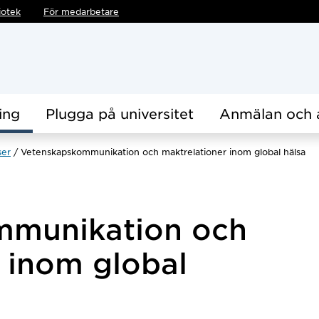
iotek
För medarbetare
ing
Plugga på universitet
Anmälan och 
ser
Vetenskapskommunikation och maktrelationer inom global hälsa
mmunikation och
 inom global