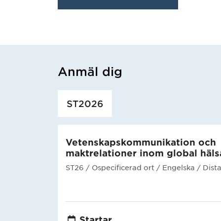
Anmäl dig
Har hämtat utbildning.
ST2026
Vetenskapskommunikation och
maktrelationer inom global häls
ST26
/ Ospecificerad ort
/ Engelska
/ Dist
Startar