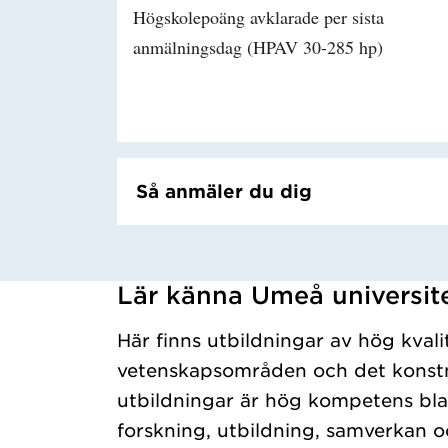
Högskolepoäng avklarade per sista
anmälningsdag (HPAV 30-285 hp)
Så anmäler du dig
Lär känna Umeå universit
Har hämtat kursochkurspaket.
Här finns utbildningar av hög kvali
vetenskapsområden och det konstn
utbildningar är hög kompetens bla
forskning, utbildning, samverkan o