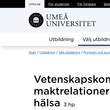
Umu.se
För studenter
För forskare
Bibl
Hoppa direkt till innehållet
Utbildning
Välj utbildn
Start
Utbildning
Välj utbildning
Program och kur
Vetenskapsko
maktrelationer
hälsa
3 hp