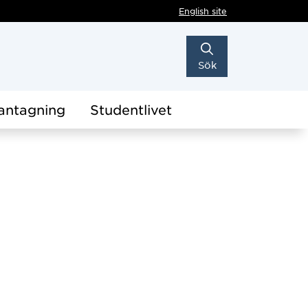
English site
Sök
antagning
Studentlivet