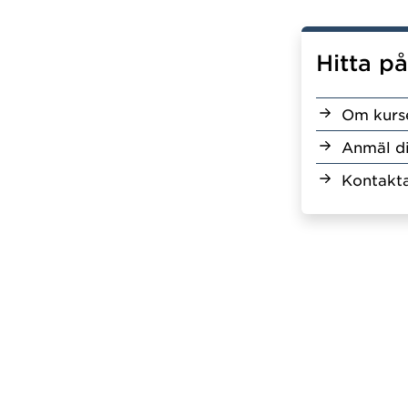
Hitta p
Om kurs
Anmäl d
Kontakta