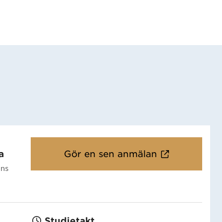
a
Gör en sen anmälan
ans
Studietakt