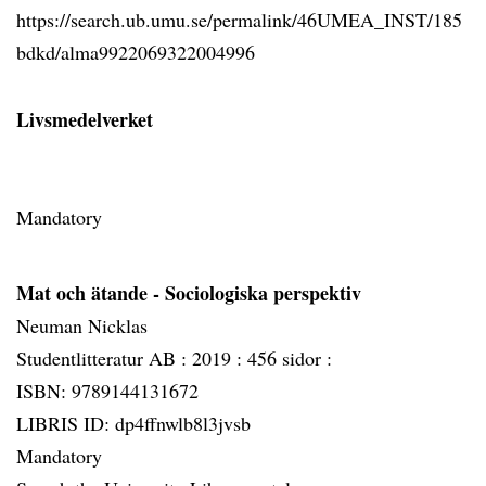
https://search.ub.umu.se/permalink/46UMEA_INST/185
bdkd/alma9922069322004996
Livsmedelverket
Mandatory
Mat och ätande - Sociologiska perspektiv
Neuman Nicklas
Studentlitteratur AB :
2019 :
456 sidor :
ISBN: 9789144131672
LIBRIS ID: dp4ffnwlb8l3jvsb
Mandatory