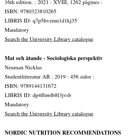
16th edition. :
2021 :
XVIII, 1262 pàgines :
ISBN: 9780323810265
LIBRIS ID: q7p5hvzmn1d1kj35
Mandatory
Search the University Library catalogue
Mat och ätande - Sociologiska perspektiv
Neuman Nicklas
Studentlitteratur AB :
2019 :
456 sidor :
ISBN: 9789144131672
LIBRIS ID: dp4ffnwlb8l3jvsb
Mandatory
Search the University Library catalogue
NORDIC NUTRITION RECOMMENDATIONS