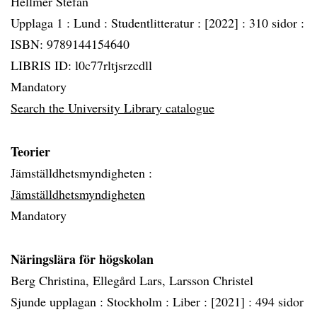
Hellmer Stefan
Upplaga 1 :
Lund :
Studentlitteratur :
[2022] :
310 sidor :
ISBN: 9789144154640
LIBRIS ID: l0c77rltjsrzcdll
Mandatory
Search the University Library catalogue
Teorier
Jämställdhetsmyndigheten :
Jämställdhetsmyndigheten
Mandatory
Näringslära för högskolan
Berg Christina, Ellegård Lars, Larsson Christel
Sjunde upplagan :
Stockholm :
Liber :
[2021] :
494 sidor