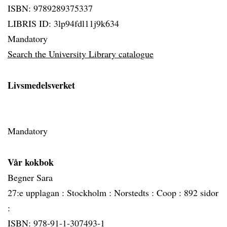
ISBN: 9789289375337
LIBRIS ID: 3lp94fdl11j9k634
Mandatory
Search the University Library catalogue
Livsmedelsverket
Mandatory
Vår kokbok
Begner Sara
27:e upplagan :
Stockholm :
Norstedts :
Coop :
892 sidor
:
ISBN: 978-91-1-307493-1