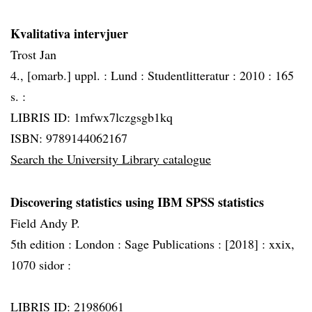
Kvalitativa intervjuer
Trost Jan
4., [omarb.] uppl. :
Lund :
Studentlitteratur :
2010 :
165
s. :
LIBRIS ID: 1mfwx7lczgsgb1kq
ISBN: 9789144062167
Search the University Library catalogue
Discovering statistics using IBM SPSS statistics
Field Andy P.
5th edition :
London :
Sage Publications :
[2018] :
xxix,
1070 sidor :
LIBRIS ID: 21986061