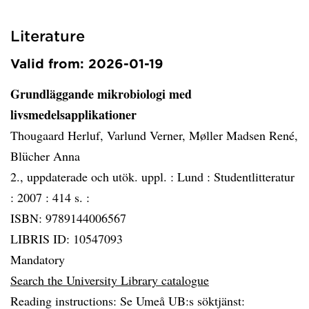
Literature
Valid from: 2026-01-19
Grundläggande mikrobiologi med
livsmedelsapplikationer
Thougaard Herluf, Varlund Verner, Møller Madsen René,
Blücher Anna
2., uppdaterade och utök. uppl. :
Lund :
Studentlitteratur
:
2007 :
414 s. :
ISBN: 9789144006567
LIBRIS ID: 10547093
Mandatory
Search the University Library catalogue
Reading instructions: Se Umeå UB:s söktjänst: