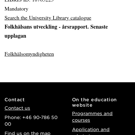
Mandatory
Search the University Library catalogue
Folkhälsans utveckling - årsrapport. Senaste
upplagan
Folkhälsomyndigheten
Contact
On the education
website
Contact us
Programmes and
Phone: +46 90-786 50
courses
00
Application and
Find us on the map