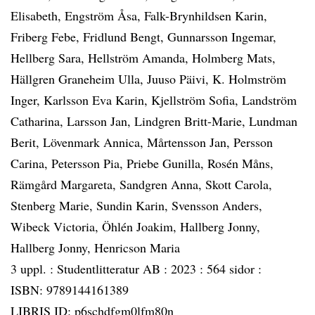
Elisabeth, Engström Åsa, Falk-Brynhildsen Karin,
Friberg Febe, Fridlund Bengt, Gunnarsson Ingemar,
Hellberg Sara, Hellström Amanda, Holmberg Mats,
Hällgren Graneheim Ulla, Juuso Päivi, K. Holmström
Inger, Karlsson Eva Karin, Kjellström Sofia, Landström
Catharina, Larsson Jan, Lindgren Britt-Marie, Lundman
Berit, Lövenmark Annica, Mårtensson Jan, Persson
Carina, Petersson Pia, Priebe Gunilla, Rosén Måns,
Rämgård Margareta, Sandgren Anna, Skott Carola,
Stenberg Marie, Sundin Karin, Svensson Anders,
Wibeck Victoria, Öhlén Joakim, Hallberg Jonny,
Hallberg Jonny, Henricson Maria
3 uppl. :
Studentlitteratur AB :
2023 :
564 sidor :
ISBN: 9789144161389
LIBRIS ID: p6schdfgm0lfm80n