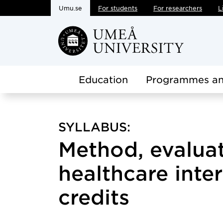
Umu.se
For students
For researchers
L
Skip to main content
Education
Programmes an
SYLLABUS:
Method, evalua
healthcare inter
credits