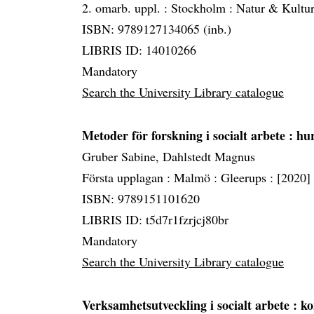
2. omarb. uppl. :
Stockholm :
Natur & Kultu
ISBN: 9789127134065 (inb.)
LIBRIS ID: 14010266
Mandatory
Search the University Library catalogue
Metoder för forskning i socialt arbete
: hu
Gruber Sabine, Dahlstedt Magnus
Första upplagan :
Malmö :
Gleerups :
[2020]
ISBN: 9789151101620
LIBRIS ID: t5d7r1fzrjcj80br
Mandatory
Search the University Library catalogue
Verksamhetsutveckling i socialt arbete
: k