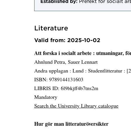
Established by:
Prefekt för socialt a
Literature
Valid from: 2025-10-02
Att forska i socialt arbete
: utmaningar, fö
Ahnlund Petra, Sauer Lennart
Andra upplagan :
Lund :
Studentlitteratur :
[
ISBN: 9789144131603
LIBRIS ID: 6l9bkjff4b7tns2m
Mandatory
Search the University Library catalogue
Hur gör man litteraturöversikter