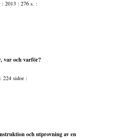
r :
2013 :
276 s. :
r, var och varför?
 :
224 sidor :
onstruktion och utprovning av en