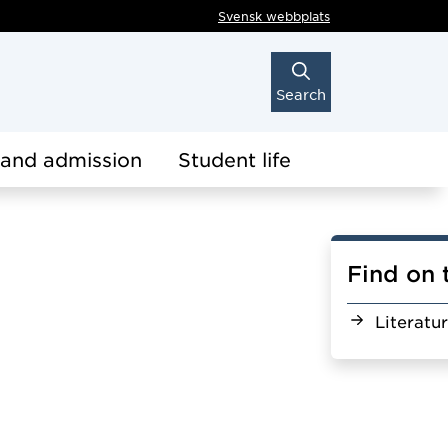
Svensk webbplats
Search
 and admission
Student life
Find on 
Literatu