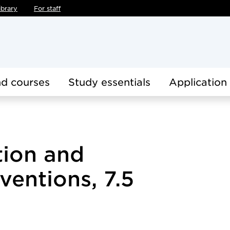
ibrary
For staff
d courses
Study essentials
Application
tion and
ventions, 7.5