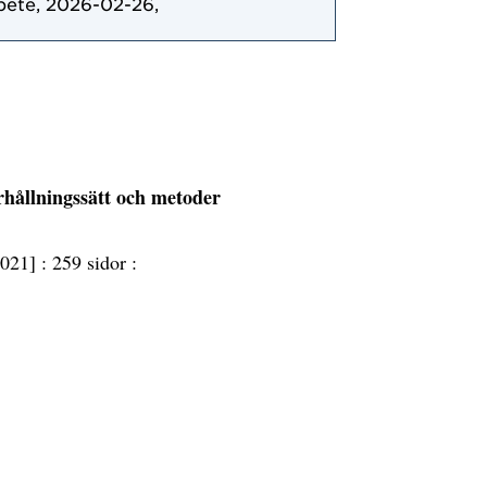
rbete, 2026-02-26,
rhållningssätt och metoder
2021] :
259 sidor :