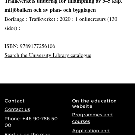
Trafikverkets underlag för tillämpning av 3–5 kap.
miljöbalken och av plan- och bygglagen
Borlänge :
Trafikverket :
2020 :
1 onlineresurs (130
sidor) :
ISBN: 9789177256106
Search the University Library catalogue
Contact
On the education
website
Contact us
Programmes and
Phone: +46 90-786 50
courses
00
Application and
Find us on the map