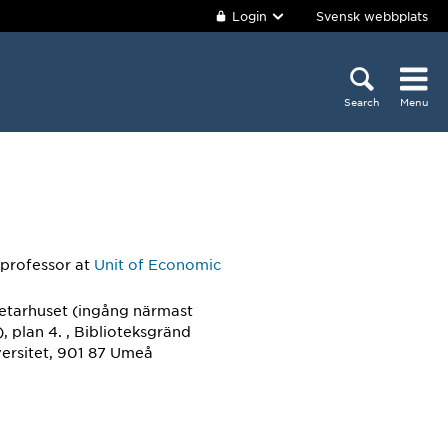
Login
Svensk webbplats
Search
Menu
 professor
at
Unit of Economic
etarhuset (ingång närmast
), plan 4. , Biblioteksgränd
ersitet, 901 87 Umeå