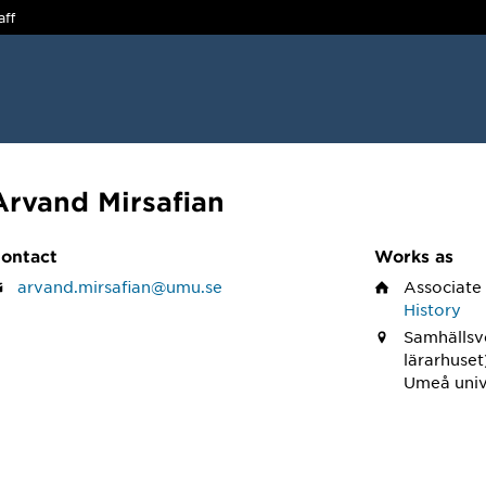
aff
Arvand Mirsafian
ontact
Works as
arvand.mirsafian@umu.se
Associate
History
Samhällsv
lärarhuset
Umeå univ