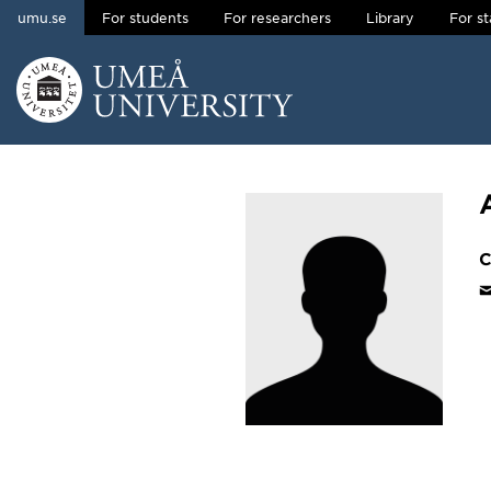
umu.se
For students
For researchers
Library
For st
Skip to content
Main menu hidden.
C