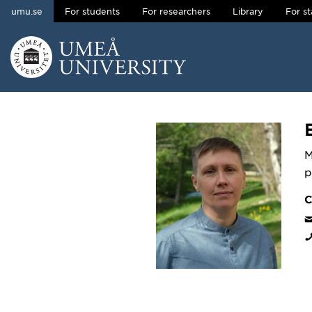
umu.se
For students
For researchers
Library
For st
Skip to content
Main menu hidden.
M
p
C