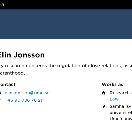
aff
Elin Jonsson
y research concerns the regulation of close relations, as
arenthood.
ontact
Works as
elin.jonsson@umu.se
Research 
Law
+46 90 786 76 21
Samhällsv
universite
Umeå univ