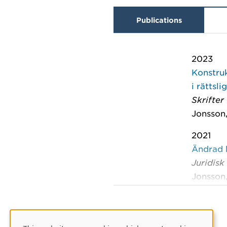
Publications
2023
Konstruk
i rättsl
Skrifter
Jonsson,
2021
Ändrad k
Juridisk
Jonsson,
View pub