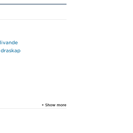
blivande
äldraskap
+ Show more