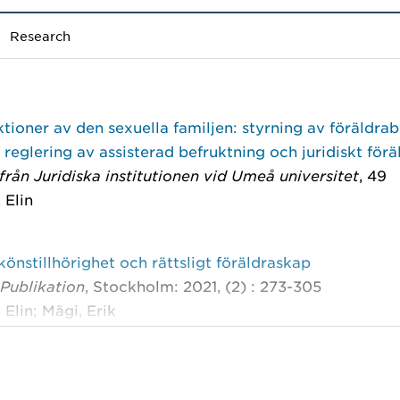
Research
tioner av den sexuella familjen: styrning av föräldra
ig reglering av assisterad befruktning och juridiskt för
 från Juridiska institutionen vid Umeå universitet
, 49
 Elin
önstillhörighet och rättsligt föräldraskap
 Publikation
, Stockholm: 2021, (2) : 273-305
 Elin; Mägi, Erik
lications in DiVA