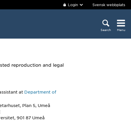
Login
Svensk webbplats
Search
Menu
sisted reproduction and legal
assistant
at
Department of
etarhuset, Plan 5, Umeå
t
ersitet, 901 87 Umeå