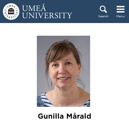
Skip to content
Search
Menu
Main menu hidden.
Gunilla Mårald