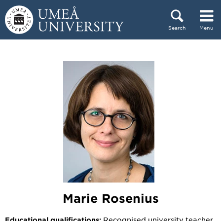
Skip to content
Search
Menu
Main menu hidden.
Marie Rosenius
Recognised university teacher
Educational qualifications: