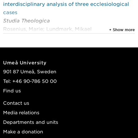
interdisciplinary analysis of three ecclesiological
cases
Studia Theologica
Rosenius, Marie; Lundmark, Mikael
+ Show more
2024
Förord
Lärande och kyrka
, Umeå: Umeå University 2024 :
Umeå University
7-9
901 87 Umeå, Sweden
Girmalm, Thomas; Rosenius, Marie
Tel: +46 90-786 50 00
2024
Find us
Kristendomskunskapen som försvann: varför
Contact us
saknas ett systematiskt och nationellt samordnat
Media relations
program för dopundervisning i Svenska kyrkan?
Lärande och kyrka
, Umeå: Umeå University 2024 :
Departments and units
41-80
Make a donation