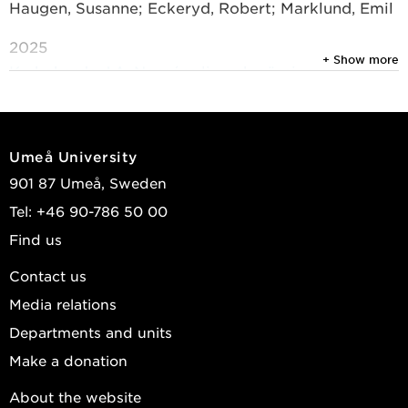
Haugen, Susanne; Eckeryd, Robert; Marklund, Emil
2025
+ Show more
Kyrkoherde J.A. Nenséns liv och gärning: om en
unik upptecknare i lappmarken på 1800-talet
Lappmarkens berättare: symposiebidrag från
Vilhelminabiennalen 26–27 september 2022
,
Umeå University
Umeå: Johan Nordlander-sällskapet 2025 : 15-72
901 87 Umeå, Sweden
Edlund, Lars-Erik; Eckeryd, Robert
Tel: +46 90-786 50 00
2025
Find us
Lappmarkens berättare: symposiebidrag från
Contact us
Vilhelminabiennalen 26–27 september 2022
Media relations
Skrifter utgivna av Johan Nordlander-sällskapet
,
35
Departments and units
Haugen, Susanne; Eckeryd, Robert; Edlund, Lars-
Make a donation
Erik; et al.
About the website