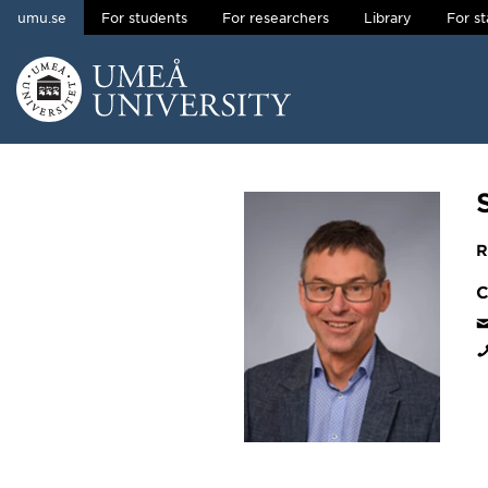
umu.se
For students
For researchers
Library
For st
Skip to content
Main menu hidden.
R
C