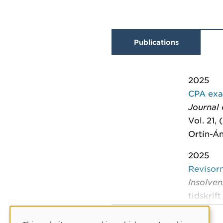
Publications
2025
CPA exam
Journal
Vol. 21, 
Ortín-Án
2025
Revisorn
Insolvens
tidskrift
Sundgren