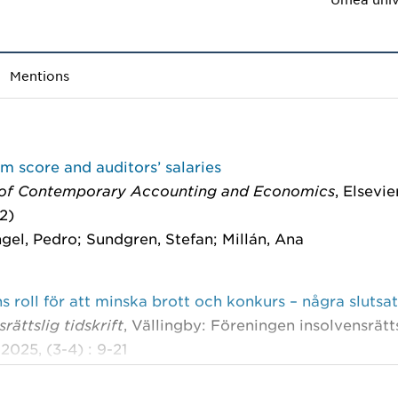
Mentions
 score and auditors’ salaries
 of Contemporary Accounting and Economics
, Elsevi
(2)
gel, Pedro; Sundgren, Stefan; Millán, Ana
s roll för att minska brott och konkurs – några slutsa
rättslig tidskrift
, Vällingby: Föreningen insolvensrätt
 2025, (3-4) : 9-21
, Stefan; Stålnacke, Oscar; Frii, Peter; et al.