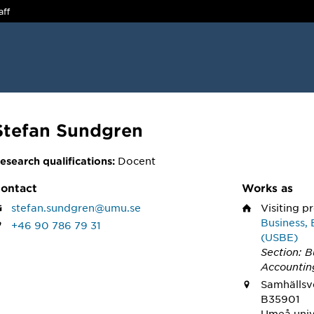
aff
Stefan Sundgren
Docent
esearch qualifications:
ontact
Works as
stefan.sundgren@umu.se
Visiting p
Business, 
+46 90 786 79 31
(USBE)
Section: B
Accountin
Samhällsve
B35901
Umeå univ