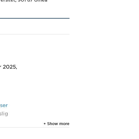
er 2025,
tser
slig
+ Show more