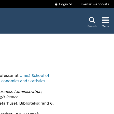
Login
Svensk webbplats
Search
Menu
rofessor
at
Umeå School of
Economics and Statistics
usiness Administration,
g/Finance
tarhuset, Biblioteksgränd 6,
ersitet, 901 87 Umeå