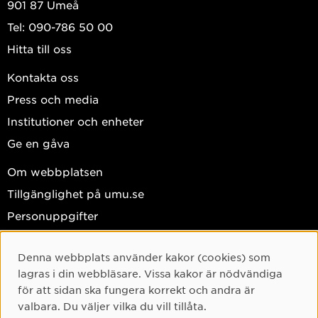
901 87 Umeå
Tel: 090-786 50 00
Hitta till oss
Kontakta oss
Press och media
Institutioner och enheter
Ge en gåva
Om webbplatsen
Tillgänglighet på umu.se
Personuppgifter
Hantera kakor
Denna webbplats använder kakor (cookies) som
Cookie-samtycke
Facebook
lagras i din webbläsare. Vissa kakor är nödvändiga
Instagram
för att sidan ska fungera korrekt och andra är
valbara. Du väljer vilka du vill tillåta.
TikTok