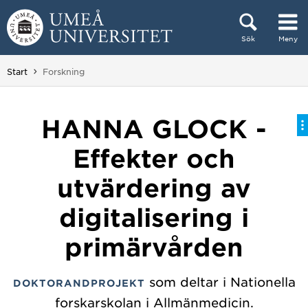
Hoppa direkt till innehållet
Sök
Meny
Huvudmenyn dold.
Du är här:
Start
Forskning
HANNA GLOCK -
Effekter och
utvärdering av
digitalisering i
primärvården
som deltar i Nationella
DOKTORANDPROJEKT
forskarskolan i Allmänmedicin.