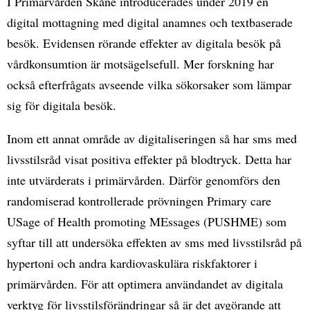
I Primärvården Skåne introducerades under 2019 en
digital mottagning med digital anamnes och textbaserade
besök. Evidensen rörande effekter av digitala besök på
vårdkonsumtion är motsägelsefull. Mer forskning har
också efterfrågats avseende vilka sökorsaker som lämpar
sig för digitala besök.
Inom ett annat område av digitaliseringen så har sms med
livsstilsråd visat positiva effekter på blodtryck. Detta har
inte utvärderats i primärvården. Därför genomförs den
randomiserad kontrollerade prövningen Primary care
USage of Health promoting MEssages (PUSHME) som
syftar till att undersöka effekten av sms med livsstilsråd på
hypertoni och andra kardiovaskulära riskfaktorer i
primärvården. För att optimera användandet av digitala
verktyg för livsstilsförändringar så är det avgörande att