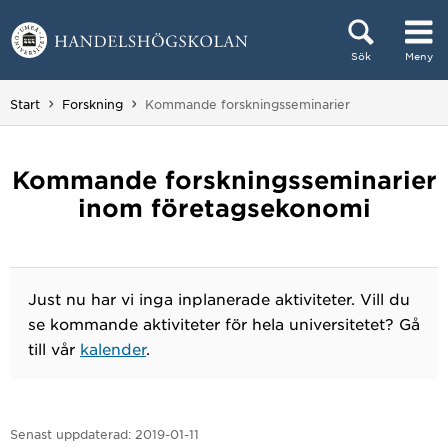
Hoppa direkt till innehållet
Sök
Meny
Huvudmenyn dold.
Du är här:
Start
Forskning
Kommande forskningsseminarier
Kommande forskningsseminarier
inom företagsekonomi
Just nu har vi inga inplanerade aktiviteter. Vill du
se kommande aktiviteter för hela universitetet? Gå
till vår
kalender
.
Senast uppdaterad:
2019-01-11