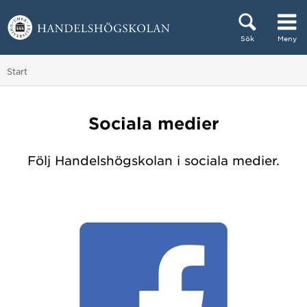
Hoppa direkt till innehållet
Sök
Meny
Huvudmenyn dold.
Du är här:
Start
Sociala medier
Följ Handelshögskolan i sociala medier.