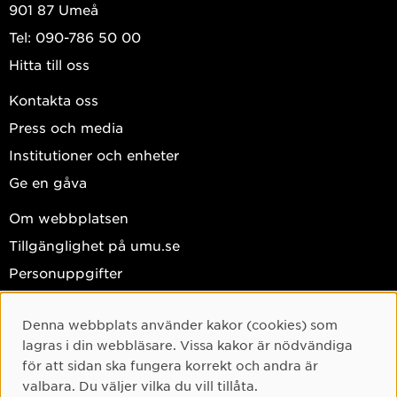
901 87 Umeå
Tel: 090-786 50 00
Hitta till oss
Kontakta oss
Press och media
Institutioner och enheter
Ge en gåva
Om webbplatsen
Tillgänglighet på umu.se
Personuppgifter
Hantera kakor
Denna webbplats använder kakor (cookies) som
Facebook
Cookie-samtycke
lagras i din webbläsare. Vissa kakor är nödvändiga
Instagram
för att sidan ska fungera korrekt och andra är
valbara. Du väljer vilka du vill tillåta.
TikTok