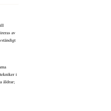
ill
ireras av
lvständigt
omma
tekniker i
a åldrar;