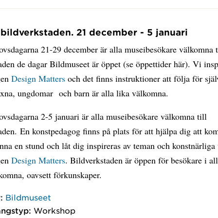
i bildverkstaden. 21 december - 5 januari
lovsdagarna 21-29 december är alla museibesökare välkomna t
aden de dagar Bildmuseet är öppet (se öppettider här). Vi insp
ngen
Design Matters
och det finns instruktioner att följa för sjä
uxna, ungdomar och barn är alla lika välkomna.
ovsdagarna 2-5 januari är alla museibesökare välkomna till
aden. En konstpedagog finns på plats för att hjälpa dig att k
nna en stund och låt dig inspireras av teman och konstnärliga 
ngen
Design Matters
. Bildverkstaden är öppen för besökare i all
lkomna, oavsett förkunskaper.
:
Bildmuseet
ngstyp:
Workshop