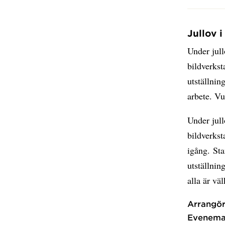
Jullov 
Under jul
bildverkst
utställni
arbete. V
Under jull
bildverkst
igång. Sta
utställni
alla är vä
Arrangör
Evenema