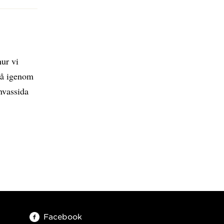
hur vi
 gå igenom
nvassida
Facebook