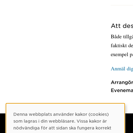
Att de
Både tillg
faktiskt 
exempel p
Anmäl di
Arrangör
Evenema
Denna webbplats använder kakor (cookies)
Cookie-samtycke
som lagras i din webbläsare. Vissa kakor är
Umeå universitet
nödvändiga för att sidan ska fungera korrekt