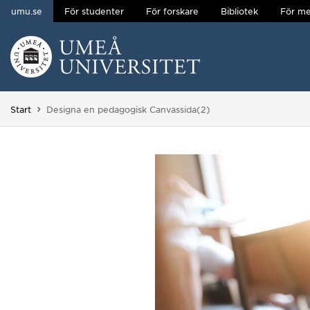
umu.se
För studenter
För forskare
Bibliotek
För me
Hoppa direkt till innehållet
Huvudmenyn dold.
Du är här:
Start
Designa en pedagogisk Canvassida(2)