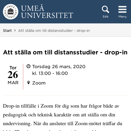
Hoppa direkt till innehållet
Sök
Meny
Huvudmenyn dold.
Du är här:
Start
Att ställa om till distansstudier - drop-in
Att ställa om till distansstudier - drop-in
Torsdag 26 mars, 2020
tor
26
kl. 13:00 - 16:00
MAR
Zoom
Drop-in tillfälle i Zoom för dig som har frågor både av
pedagogisk och teknisk karaktär om att ställa om din
undervisning. När du ansluter till Zoom-mötet träffar du