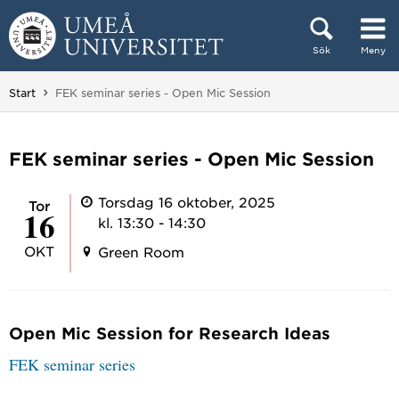
Hoppa direkt till innehållet
Sök
Meny
Huvudmenyn dold.
Du är här:
Start
FEK seminar series - Open Mic Session
FEK seminar series - Open Mic Session
Torsdag 16 oktober, 2025
tor
16
kl. 13:30 - 14:30
OKT
Green Room
Open Mic Session for Research Ideas
FEK seminar series