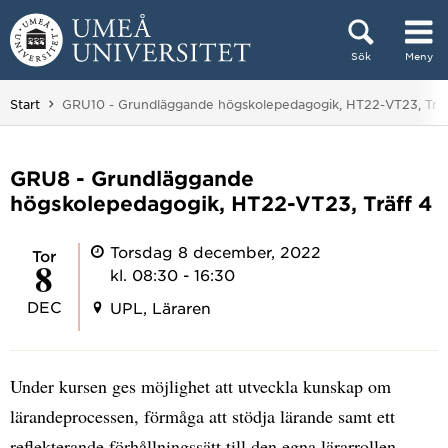
Hoppa direkt till innehållet
Sök
Meny
Huvudmenyn dold.
Du är här:
Start
GRU10 - Grundläggande högskolepedagogik, HT22-VT23, Träf
GRU8 - Grundläggande
högskolepedagogik, HT22-VT23, Träff 4
Torsdag 8 december, 2022
tor
8
kl. 08:30 - 16:30
DEC
UPL, Läraren
Under kursen ges möjlighet att utveckla kunskap om
lärandeprocessen, förmåga att stödja lärande samt ett
reflekterande förhållningssätt till den egna lärarrollen.