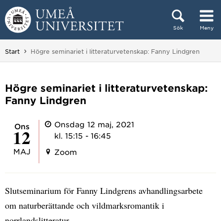
Hoppa direkt till innehållet
Sök
Meny
Huvudmenyn dold.
Du är här:
Start
Högre seminariet i litteraturvetenskap: Fanny Lindgren
Högre seminariet i litteraturvetenskap:
Fanny Lindgren
Onsdag 12 maj, 2021
ons
12
kl. 15:15 - 16:45
MAJ
Zoom
Slutseminarium för Fanny Lindgrens avhandlingsarbete
om naturberättande och vildmarksromantik i
norrlandslitteratur.