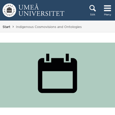
Hoppa direkt till innehållet
Sök
Meny
Huvudmenyn dold.
Du är här:
Start
Indigenous Cosmovisions and Ontologies