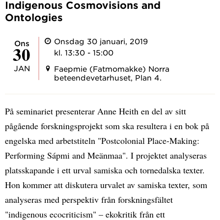
Indigenous Cosmovisions and
Ontologies
Onsdag 30 januari, 2019
ons
30
kl. 13:30 - 15:00
JAN
Faepmie (Fatmomakke) Norra
beteendevetarhuset, Plan 4.
På seminariet presenterar Anne Heith en del av sitt
pågående forskningsprojekt som ska resultera i en bok på
engelska med arbetstiteln "Postcolonial Place-Making:
Performing Sápmi and Meänmaa". I projektet analyseras
platsskapande i ett urval samiska och tornedalska texter.
Hon kommer att diskutera urvalet av samiska texter, som
analyseras med perspektiv från forskningsfältet
"indigenous ecocriticism" – ekokritik från ett