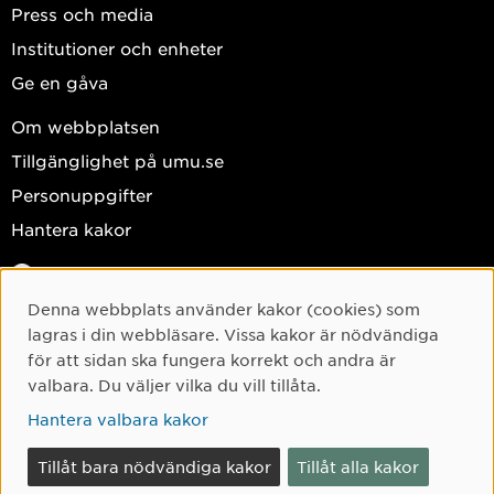
Press och media
Institutioner och enheter
Ge en gåva
Om webbplatsen
Tillgänglighet på umu.se
Personuppgifter
Hantera kakor
Facebook
Instagram
Denna webbplats använder kakor (cookies) som
Cookie-samtycke
lagras i din webbläsare. Vissa kakor är nödvändiga
TikTok
för att sidan ska fungera korrekt och andra är
Youtube
valbara. Du väljer vilka du vill tillåta.
LinkedIn
Hantera valbara kakor
Tillåt bara nödvändiga kakor
Tillåt alla kakor