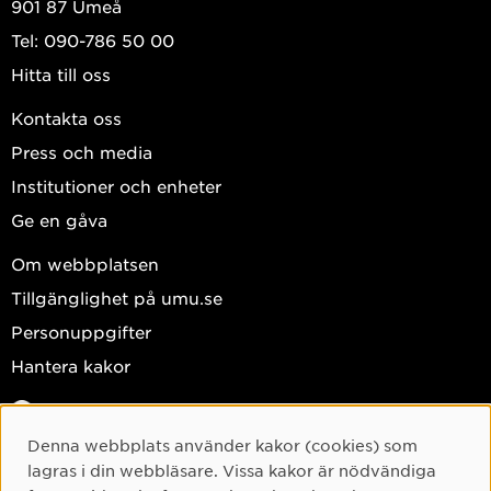
901 87 Umeå
Tel: 090-786 50 00
Hitta till oss
Kontakta oss
Press och media
Institutioner och enheter
Ge en gåva
Om webbplatsen
Tillgänglighet på umu.se
Personuppgifter
Hantera kakor
Facebook
Instagram
Denna webbplats använder kakor (cookies) som
Cookie-samtycke
lagras i din webbläsare. Vissa kakor är nödvändiga
TikTok