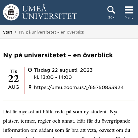
Hoppa direkt till innehållet
Sök
Meny
Huvudmenyn dold.
Du är här:
Start
Ny på universitetet – en överblick
Ny på universitetet – en överblick
Tisdag 22 augusti, 2023
tis
22
kl. 13:00 - 14:00
AUG
https://umu.zoom.us/j/65750833924
Det är mycket att hålla reda på som ny student. Nya
platser, termer, regler och annat. Här får du övergripande
information om sådant som är bra att veta, oavsett om du