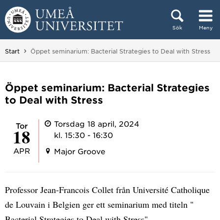
Hoppa direkt till innehållet
Sök
Meny
Huvudmenyn dold.
Du är här:
Start
Öppet seminarium: Bacterial Strategies to Deal with Stress
Öppet seminarium: Bacterial Strategies
to Deal with Stress
Torsdag 18 april, 2024
tor
18
kl. 15:30 - 16:30
APR
Major Groove
Professor Jean-Francois Collet från Université Catholique
de Louvain i Belgien ger ett seminarium med titeln "
Bacterial Strategies to Deal with Stress"