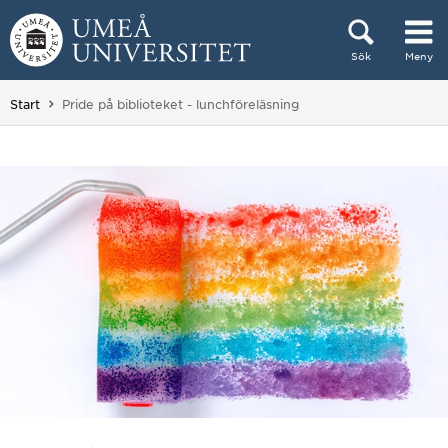
Hoppa direkt till innehållet
Sök
Meny
Huvudmenyn dold.
Du är här:
Start
Pride på biblioteket - lunchföreläsning