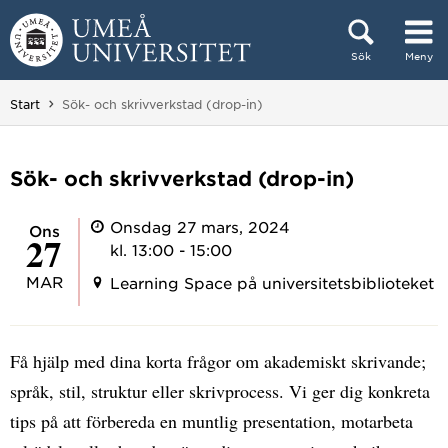
Hoppa direkt till innehållet
Sök
Meny
Huvudmenyn dold.
Du är här:
Start
Sök- och skrivverkstad (drop-in)
Sök- och skrivverkstad (drop-in)
Onsdag 27 mars, 2024
ons
27
kl. 13:00 - 15:00
MAR
Learning Space på universitetsbiblioteket
Få hjälp med dina korta frågor om akademiskt skrivande;
språk, stil, struktur eller skrivprocess. Vi ger dig konkreta
tips på att förbereda en muntlig presentation, motarbeta