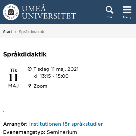
Hoppa direkt till innehållet
Sök
Meny
Huvudmenyn dold.
Du är här:
Start
Språkdidaktik
Språkdidaktik
Tisdag 11 maj, 2021
tis
11
kl. 13:15 - 15:00
MAJ
Zoom
.
Arrangör:
Institutionen för språkstudier
Evenemangstyp:
Seminarium