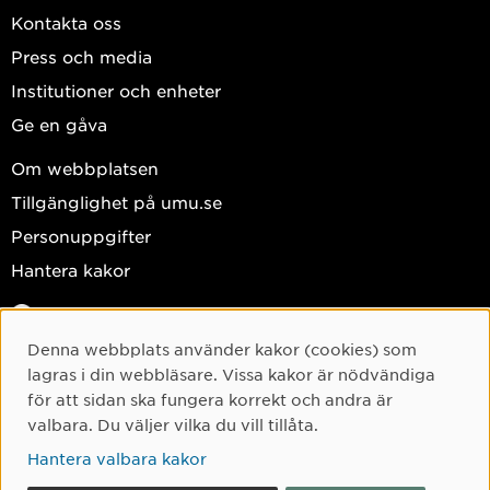
Kontakta oss
Press och media
Institutioner och enheter
Ge en gåva
Om webbplatsen
Tillgänglighet på umu.se
Personuppgifter
Hantera kakor
Facebook
Instagram
Denna webbplats använder kakor (cookies) som
Cookie-samtycke
lagras i din webbläsare. Vissa kakor är nödvändiga
TikTok
för att sidan ska fungera korrekt och andra är
Youtube
valbara. Du väljer vilka du vill tillåta.
LinkedIn
Hantera valbara kakor