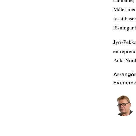
Målet med 
fossilbas
lösningar i
Jyri-Pekk
entreprenö
Aula Nord
Arrangör
Evenema