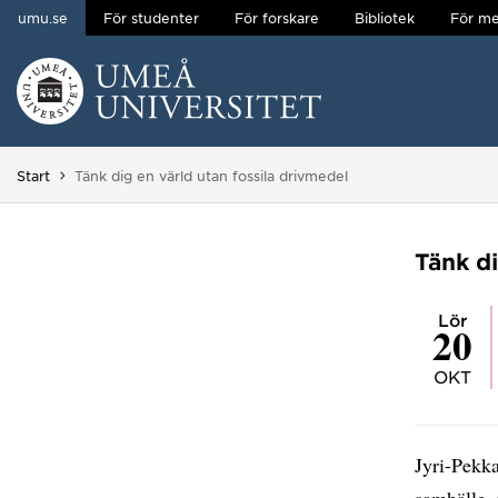
umu.se
För studenter
För forskare
Bibliotek
För me
Hoppa direkt till innehållet
Huvudmenyn dold.
Du är här:
Start
Tänk dig en värld utan fossila drivmedel
Tänk di
lör
20
OKT
Jyri-Pekka
samhälle, 