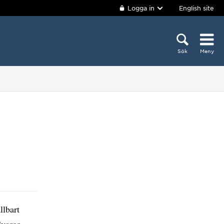
Logga in
English site
Sök
Meny
llbart
varor.