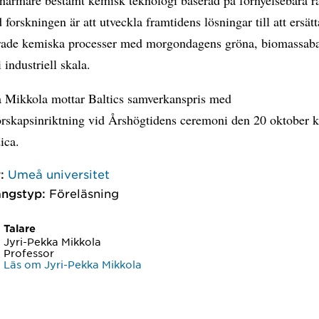
forskningen är att utveckla framtidens lösningar till att ersät
erade kemiska processer med morgondagens gröna, biomassab
 industriell skala.
a Mikkola mottar Baltics samverkanspris med
rskapsinriktning vid Årshögtidens ceremoni den 20 oktober kl
ica.
:
Umeå universitet
ngstyp:
Föreläsning
Talare
Jyri-Pekka Mikkola
Professor
Läs om Jyri-Pekka Mikkola