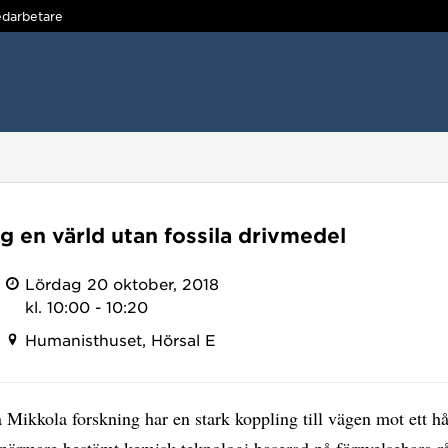
darbetare
g en värld utan fossila drivmedel
Lördag 20 oktober, 2018
kl. 10:00 - 10:20
Humanisthuset, Hörsal E
 Mikkola forskning har en stark koppling till vägen mot ett hå
närmare bestämt kemisk teknologi baserad på förnyelsebara rå