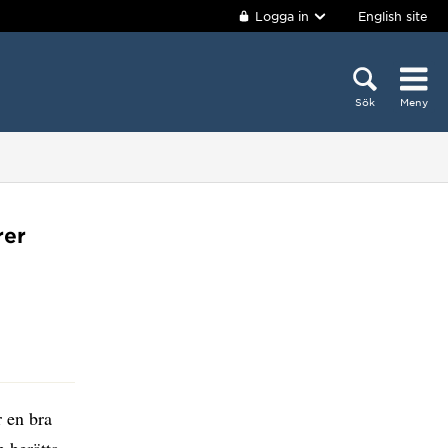
Logga in
English site
Sök
Meny
rer
 en bra
n berätta