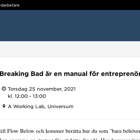
darbetare
 Breaking Bad är en manual för entreprenö
Torsdag 25 november, 2021
kl. 12:00 - 13:00
A Working Lab, Universum
till Flow Below och kommer berätta hur du som "bara behöver
 kan anamma en strategi för att hitta din idé. Han kommer äve