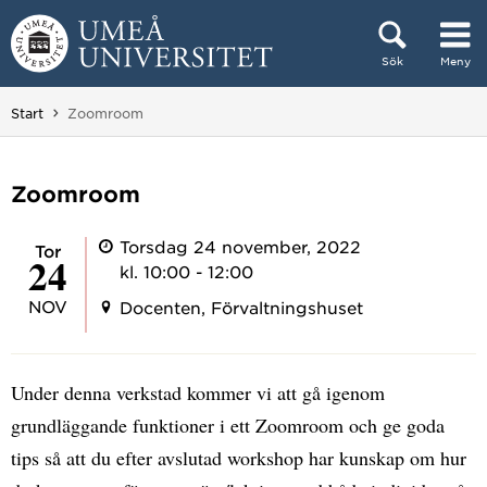
Hoppa direkt till innehållet
Sök
Meny
Huvudmenyn dold.
Du är här:
Start
Zoomroom
Zoomroom
Torsdag 24 november, 2022
tor
24
kl. 10:00 - 12:00
NOV
Docenten, Förvaltningshuset
Under denna verkstad kommer vi att gå igenom
grundläggande funktioner i ett Zoomroom och ge goda
tips så att du efter avslutad workshop har kunskap om hur