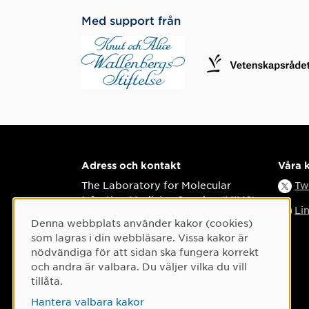
Med support från
Adress och kontakt
Våra 
The Laboratory for Molecular
Tw
Infection Medicine Sweden (MIMS)
Li
Denna webbplats använder kakor (cookies)
Cookie-samtycke
Besöksadress
som lagras i din webbläsare. Vissa kakor är
Biomedicinbyggnaden 6K och 6L
nödvändiga för att sidan ska fungera korrekt
Umeå universitetssjukhus
och andra är valbara. Du väljer vilka du vill
901 87 Umeå
tillåta.
Telefon
Hantera valbara kakor