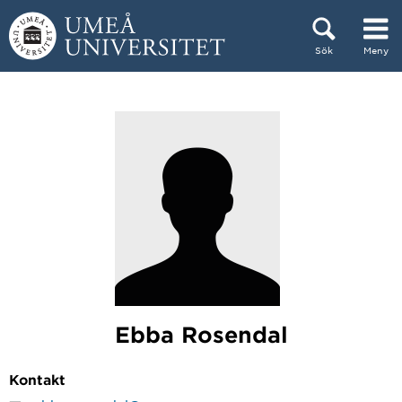
Hoppa direkt till innehållet
Sök
Meny
Huvudmenyn dold.
Ebba Rosendal
Kontakt