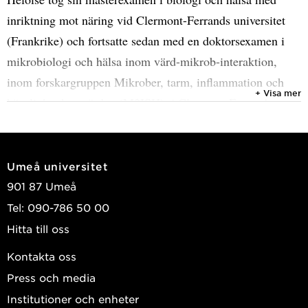
inriktning mot näring vid Clermont-Ferrands universitet
(Frankrike) och fortsatte sedan med en doktorsexamen i
mikrobiologi och hälsa inom värd-mikrob-interaktion,
inom forskargruppen Mikrober, tarm, inflammation och
+ Visa mer
känslighet hos värden (M2ISH), i Clermont-Ferrand.
Under sin doktorandtid utvärderade hon virulensfaktorerna
från kolibaktinproducerande
Escherichia coli
i
utvecklingen av kolorektal cancer. Hon utvecklade ett
Umeå universitet
intresse för att förstå hur sådana patogener kunde passera
901 87 Umeå
det skyddande slemlagret.
Tel: 090-786 50 00
Hitta till oss
Héloïse började i
Björn Schröders forskargrupp
som
Kontakta oss
postdoktor i juni 2025 för att studera kostens inverkan på
Press och media
tarmfloran och det skyddande tarmslemhinnan.
Institutioner och enheter