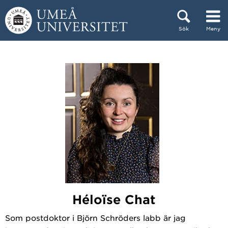
Hoppa direkt till innehållet
Sök
Meny
Huvudmenyn dold.
Héloïse Chat
Som postdoktor i Björn Schröders labb är jag