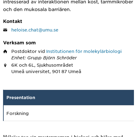
intresserad av interaktionen mellan kost, tarmmikrober
och den mukosala barriären.
Kontakt
heloise.chat@umu.se
Verksam som
Postdoktor
vid
Institutionen för molekylärbiologi
Enhet: Grupp Björn Schröder
6K och 6L, Sjukhusområdet
Umeå universitet, 901 87 Umeå
Presentation
Forskning
Héloïse tog sin masterexamen i biologi och hälsa med